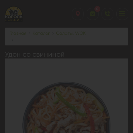
0
Главная
Каталог
Салаты, WOK
Удон со свининой
Удон со свининой