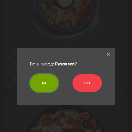
Салат Тори Сарада
Айсберг, томат, болгарский перец, курица на
Ваш город:
Рузаевка
?
гриле, унаги соус, кунжут, соус цезарь.
551 ₽
250 г.
ДА
НЕТ