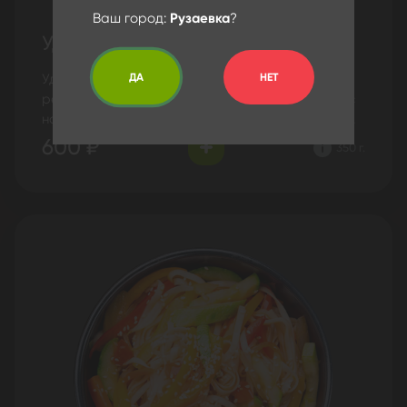
Ваш город:
Рузаевка
?
Удон с морепродуктами
ДА
НЕТ
Удон, лосось, креветка, морковь, кунжут, лук
репчатый, лук зеленый, перец болгарский, соус
на выбор: Тайский, Устричный, Соевый, Терияки.
600 ₽
350 г.