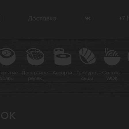
Доставка
+7 
акрытые
Десертные
Ассорти
Темпура,
Салаты,
роллы
роллы
суши
WOK
пок