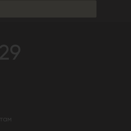
-29
там