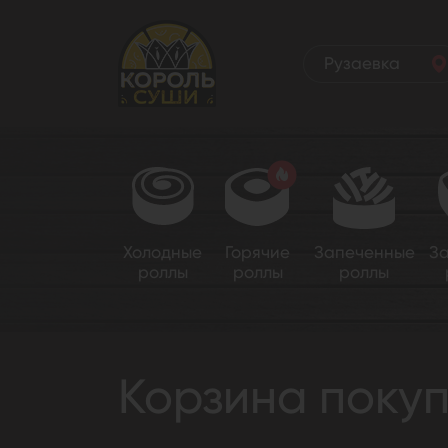
Рузаевка
Холодные
Горячие
Запеченные
З
роллы
роллы
роллы
Корзина поку