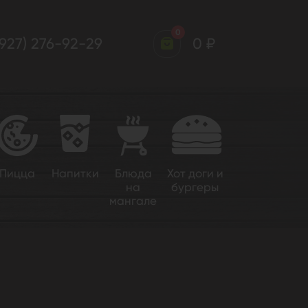
0
(927) 276-92-29
0 ₽
Пицца
Напитки
Блюда
Хот доги и
на
бургеры
мангале