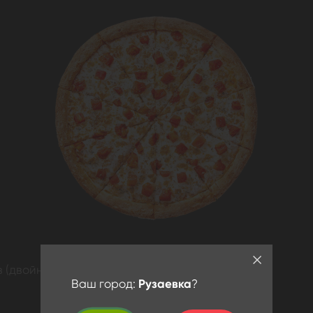
ов (двойная порция), прованские травы
Ваш город:
Рузаевка
?