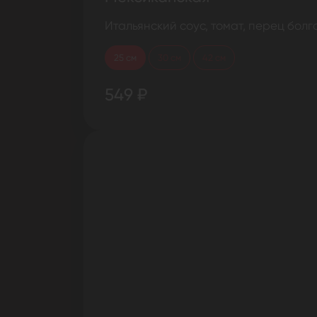
Итальянский соус, томат, перец бол
25 см
30 см
42 см
549 ₽