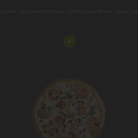
гарский, перчик халапеньо, пепперони, бекон, смесь сы