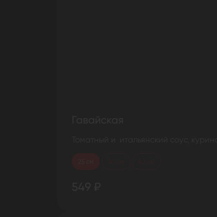
Гавайская
Томатный и итальянский соус, курино
25 см
30 см
42 см
549 ₽