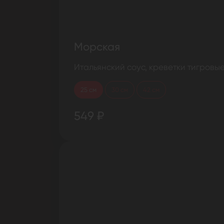
Морская
Итальянский соус, креветки тигровые
25 см
30 см
42 см
549 ₽