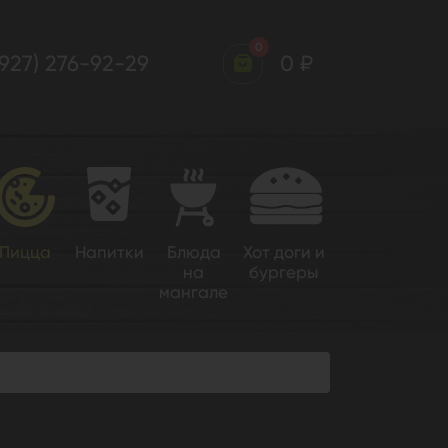
0
(927) 276-92-29
0 ₽
Пицца
Напитки
Блюда
Хот доги и
на
бургеры
мангале