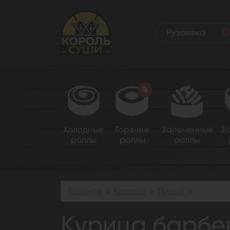
Рузаевка
Холодные
Горячие
Запеченные
З
роллы
роллы
роллы
Главная
Каталог
Пицца
Курица
Курица барбе