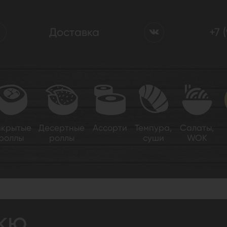
Доставка
+7 
акрытые
Десертные
Ассорти
Темпура,
Салаты,
роллы
роллы
суши
WOK
 барбекю
кю