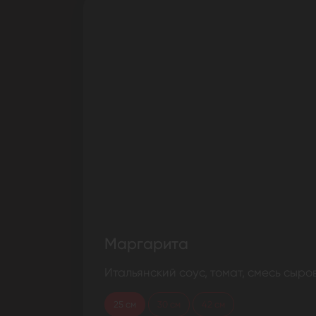
Маргарита
Итальянский соус, томат, смесь сыр
25 см
30 см
42 см