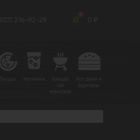
0
(927) 276-92-29
0 ₽
Пицца
Напитки
Блюда
Хот доги и
на
бургеры
мангале