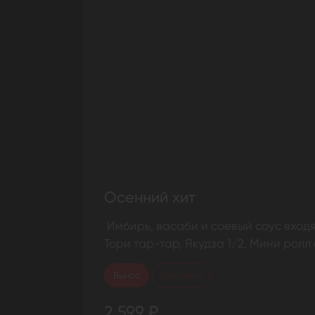
Осенний хит
Имбирь, васаби и соевый соус входят
Тори тар-тар, Якудза 1/2, Мини ролл
Вынос
Доставка
2 599 ₽