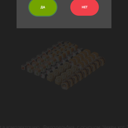
ДА
НЕТ
т в комплектацию. Филадельфия с огурцом, Чикен хот, 