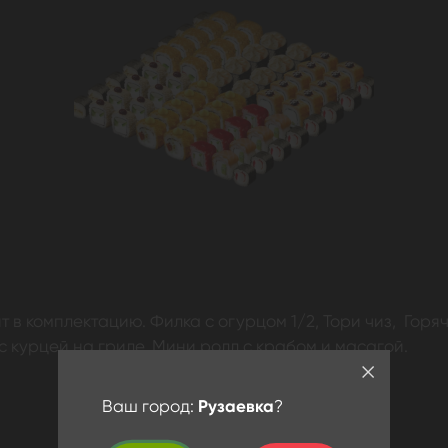
 в комплектацию. Филка с огурцом 1/2, Тори чиз, Горя
 с курцей на гриле, Мини ролл с крабом и масагой.
Ваш город:
Рузаевка
?