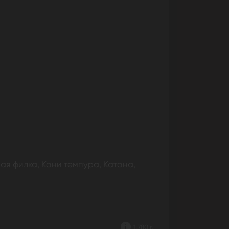
чая филка, Кани темпура, Катана,
1,780 г.