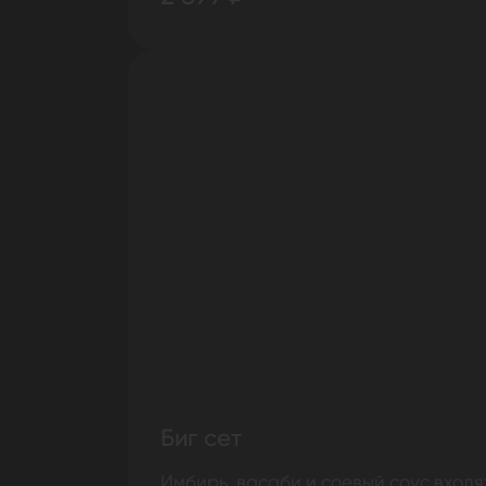
Биг сет
Имбирь, васаби и соевый соус входя