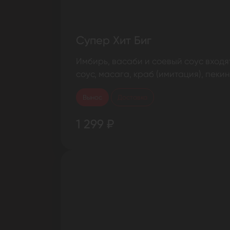
Супер Хит Биг
Имбирь, васаби и соевый соус входя
соус, масага, краб (имитация), пекин
Вынос
Доставка
1 299 ₽