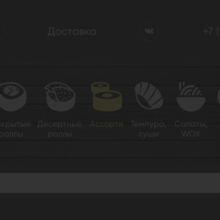
Доставка
+7 
акрытые
Десертные
Ассорти
Темпура,
Салаты,
роллы
роллы
суши
WOK
й сет