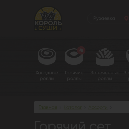
Рузаевка
Холодные
Горячие
Запеченные
З
роллы
роллы
роллы
Главная
Каталог
Ассорти
Горячи
Горячий сет