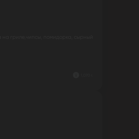
а на гриле,чипсы, помидорка, сырный
1,070 г.