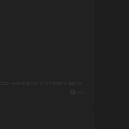
ассический ролл с яблоком и сыром
630 г.