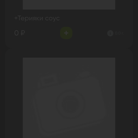
+Терияки соус
0 ₽
0.0 г.