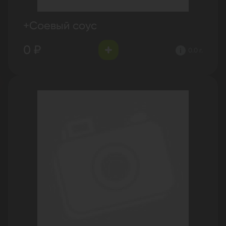
+Соевый соус
0 ₽
0.0 г.