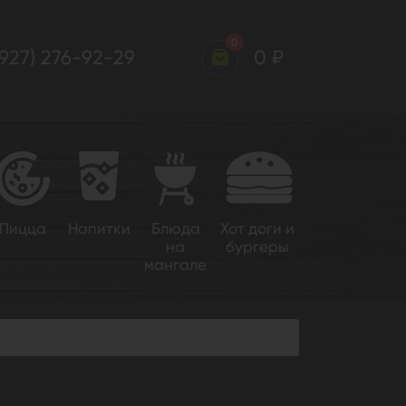
0
(927) 276-92-29
0 ₽
Пицца
Напитки
Блюда
Хот доги и
на
бургеры
мангале