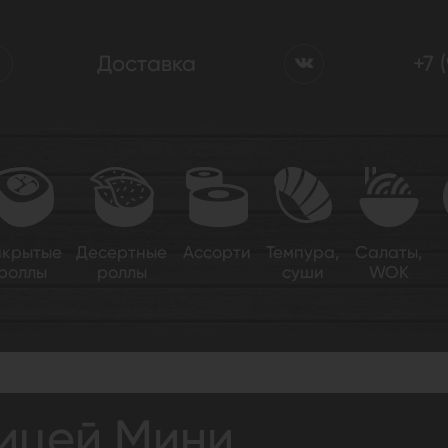
Доставка
+7 
акрытые
Десертные
Ассорти
Темпура,
Салаты,
роллы
роллы
суши
WOK
рицей Мини