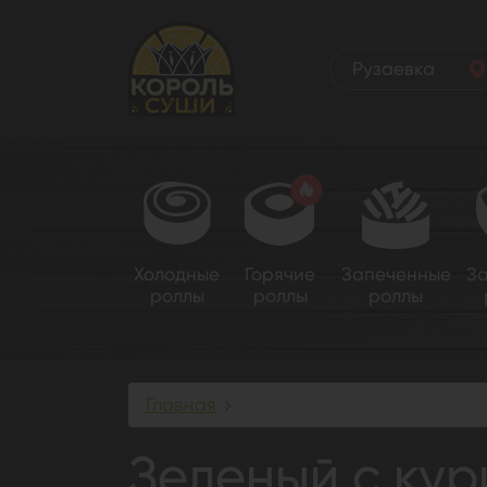
Рузаевка
Холодные
Горячие
Запеченные
З
роллы
роллы
роллы
Главная
Зеленый с курицей Мини
Зеленый с ку