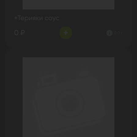
+Терияки соус
0 ₽
0.0 г.