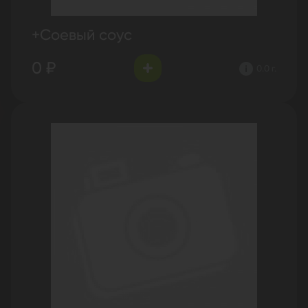
+Соевый соус
0 ₽
0.0 г.