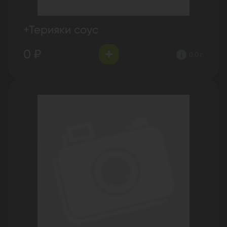
+Терияки соус
0 ₽
0.0 г.