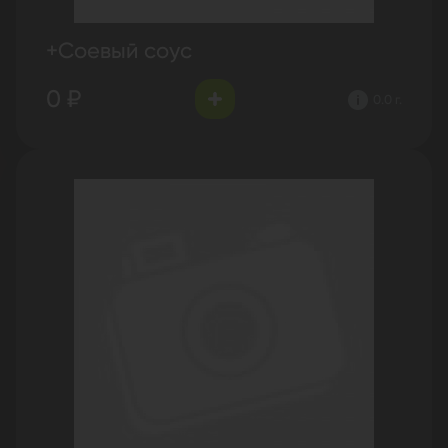
+Соевый соус
0 ₽
0.0 г.