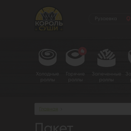
Рузаевка
Холодные
Горячие
Запеченные
З
роллы
роллы
роллы
Главная
Пакет
Пакет