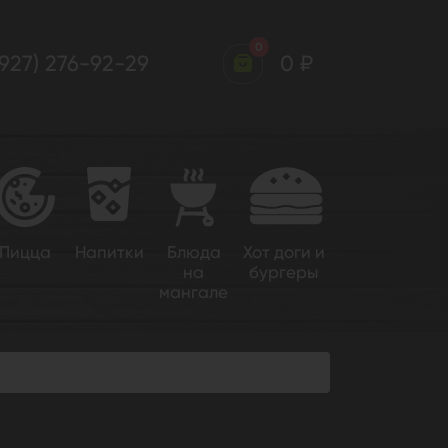
0
(927) 276-92-29
0 ₽
Пицца
Напитки
Блюда
Хот доги и
на
бургеры
мангале