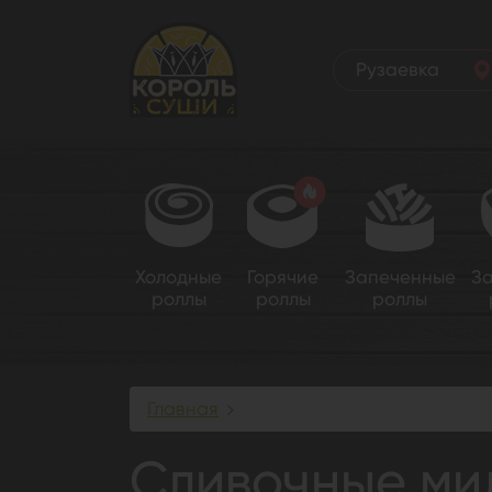
Рузаевка
Холодные
Горячие
Запеченные
З
роллы
роллы
роллы
Главная
Сливочные мидии Биг (Дако
Сливочные мид