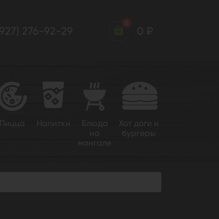
0
(927) 276-92-29
0 ₽
Пицца
Напитки
Блюда
Хот доги и
на
бургеры
мангале