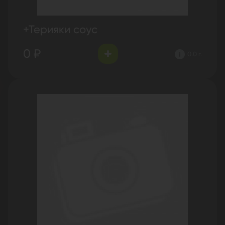
+Терияки соус
0 ₽
0.0 г.