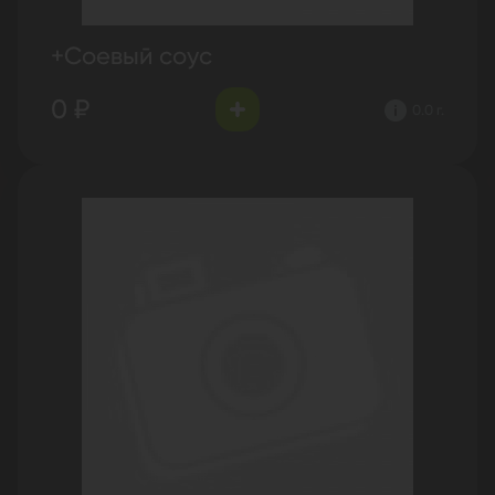
+Соевый соус
0 ₽
0.0 г.