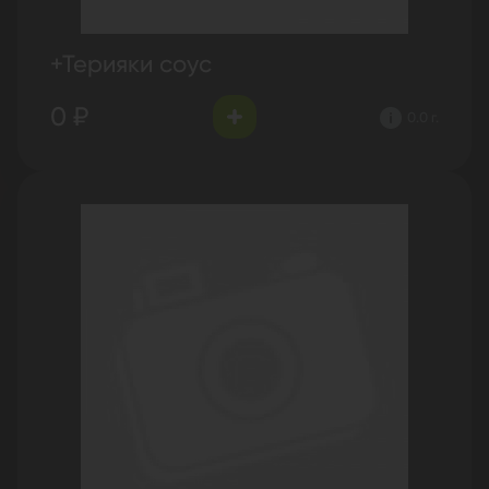
+Терияки соус
0 ₽
0.0 г.