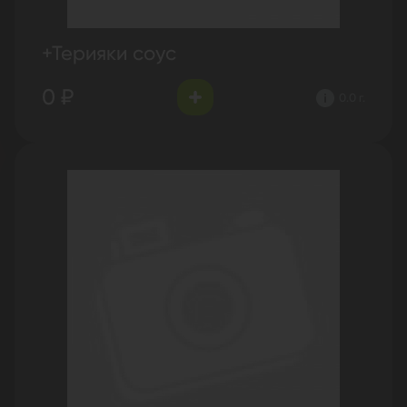
+Терияки соус
0 ₽
0.0 г.