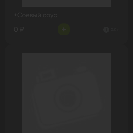
+Соевый соус
0 ₽
0.0 г.