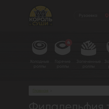
Рузаевка
Холодные
Горячие
Запеченные
З
роллы
роллы
роллы
Главная
Филадельфия темпура с чу
Филадельфия 