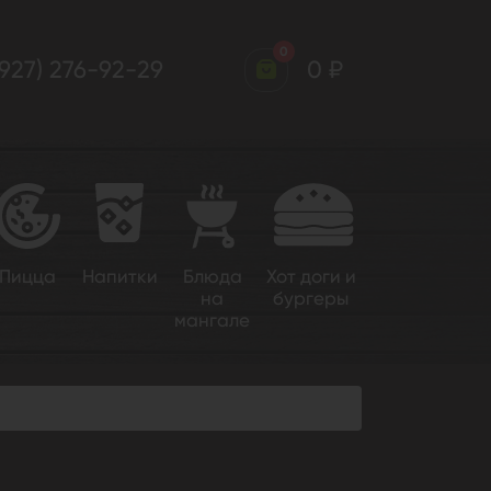
0
(927) 276-92-29
0 ₽
Пицца
Напитки
Блюда
Хот доги и
на
бургеры
мангале