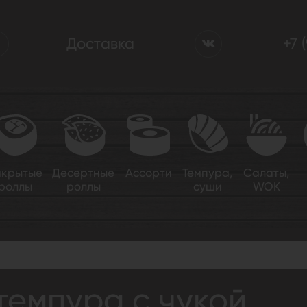
Доставка
+7 
акрытые
Десертные
Ассорти
Темпура,
Салаты,
роллы
роллы
суши
WOK
кой
темпура с чукой