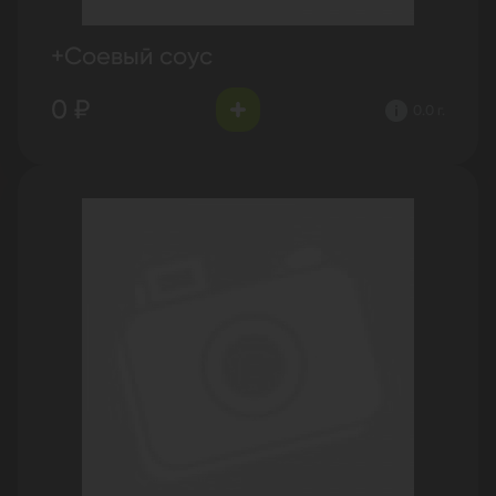
+Соевый соус
0 ₽
0.0 г.