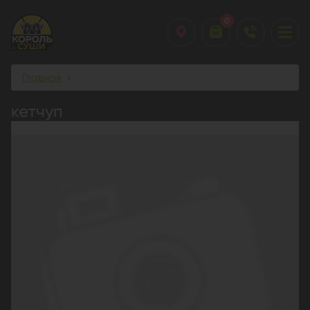
0
Главная
кетчуп
кетчуп