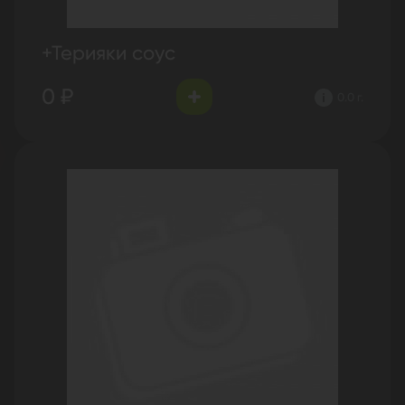
+Терияки соус
0 ₽
0.0 г.