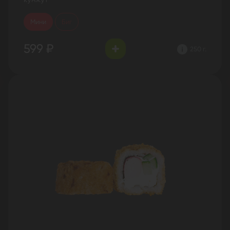
Мини
Биг
599 ₽
250 г.