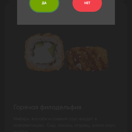
ДА
НЕТ
Горячая филадельфия
Имбирь, васаби и соевый соус входят в
комплектацию. Сыр, лосось, огурец, унаги соус,
кунжут