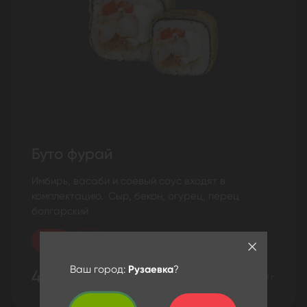
Буто фурай
Имбирь, васаби и соевый соус входят в
комплектацию. Сыр, бекон, огурец, перец
болгарский
Мини
Биг
Ваш город:
Рузаевка
?
499 ₽
250 г.