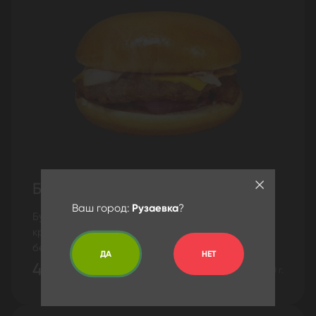
Бургер королевский
Ваш город:
Рузаевка
?
Булочка, сочная котлета из 100% говядины,
красный лук, сыр, томат на гриле, жареный
бекон, кетчуп, соус гриль, соус барбекю.
ДА
НЕТ
491 ₽
180 г.