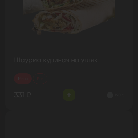
Шаурма куриная на углях
Мини
Биг
331 ₽
190 г.