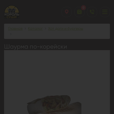
0
Главная
Каталог
Хот доги и бургеры
Шаурма по-корейски
Шаурма по-корейски