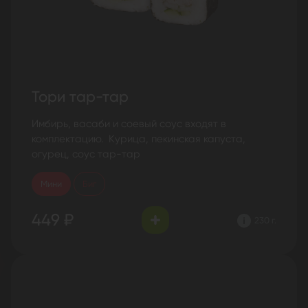
Тори тар-тар
Имбирь, васаби и соевый соус входят в
комплектацию. Курица, пекинская капуста,
огурец, соус тар-тар
Мини
Биг
449 ₽
230 г.