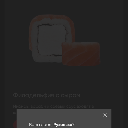
Филадельфия с сыром
Имбирь, васаби и соевый соус входят в
комплектацию. Лосось, сыр
Ваш город:
Рузаевка
?
Мини
Биг