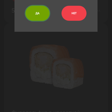
549 ₽
220 г.
ДА
НЕТ