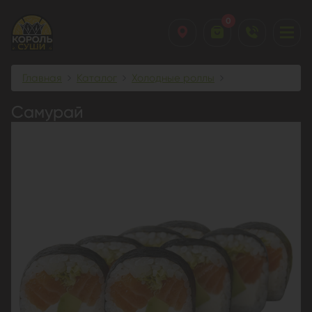
0
Главная
Каталог
Холодные роллы
Самурай
Самурай