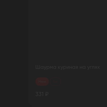
Шаурма куриная на углях
Мини
Биг
331 ₽