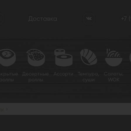
Доставка
+7 
акрытые
Десертные
Ассорти
Темпура,
Салаты,
роллы
роллы
суши
WOK
ры
Ковбой