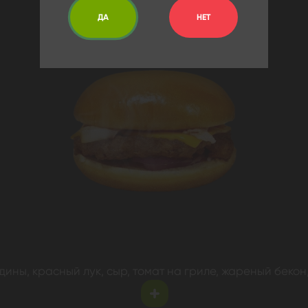
ДА
НЕТ
дины, красный лук, сыр, томат на гриле, жареный бекон,