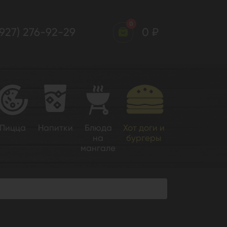
0
(927) 276-92-29
0 ₽
Пицца
Напитки
Блюда
Хот доги и
на
бургеры
мангале