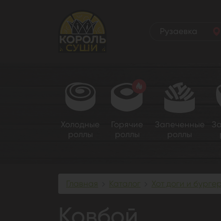
Рузаевка
Холодные
Горячие
Запеченные
З
роллы
роллы
роллы
Главная
Каталог
Хот доги и бурге
Ковбой