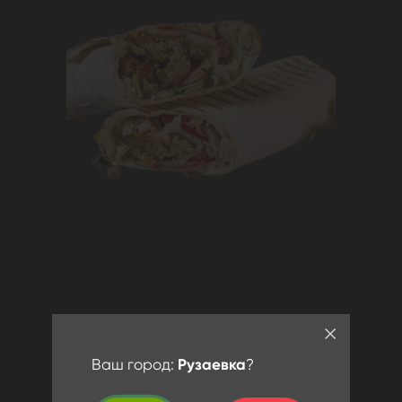
Ваш город:
Рузаевка
?