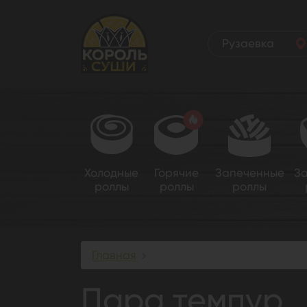
Рузаевка
Холодные
Горячие
Запеченные
З
роллы
роллы
роллы
Главная
Пара темпур
Пара темпур