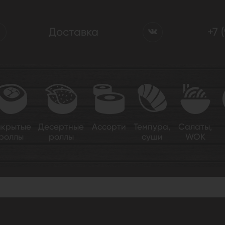
Доставка
+7 
акрытые
Десертные
Ассорти
Темпура,
Салаты,
роллы
роллы
суши
WOK