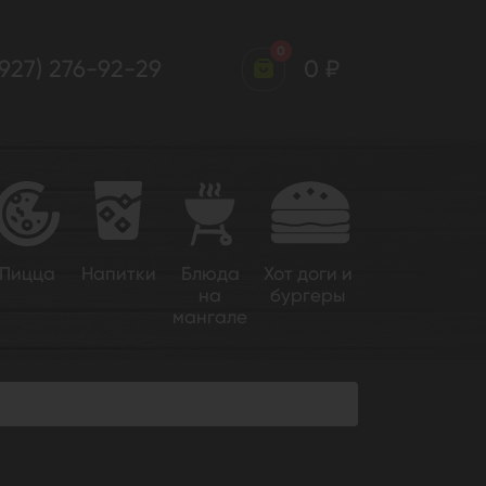
0
(927) 276-92-29
0 ₽
Пицца
Напитки
Блюда
Хот доги и
на
бургеры
мангале