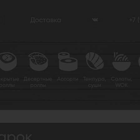
Доставка
+7 
акрытые
Десертные
Ассорти
Темпура,
Салаты,
роллы
роллы
суши
WOK
дарок