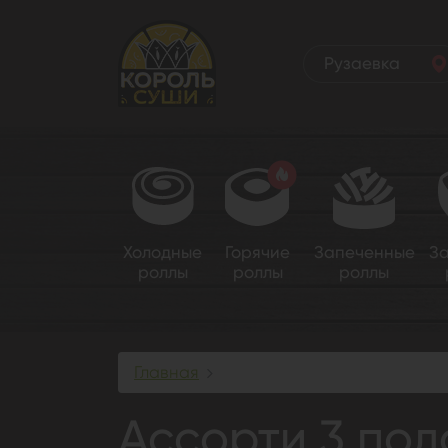
Рузаевка
Холодные
Горячие
Запеченные
З
роллы
роллы
роллы
Главная
Ассорти 3 подарок
Ассорти 3 по