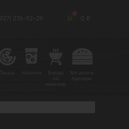
0
(927) 276-92-29
0 ₽
Пицца
Напитки
Блюда
Хот доги и
на
бургеры
мангале