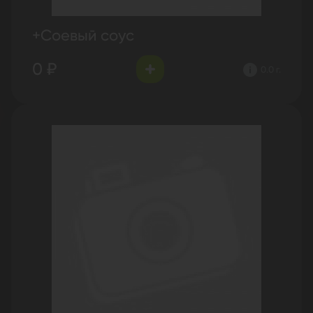
+Соевый соус
0 ₽
0.0 г.