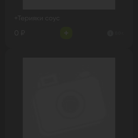
+Терияки соус
0 ₽
0.0 г.