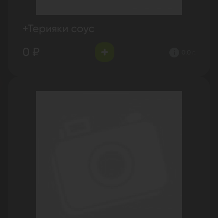
+Терияки соус
0 ₽
0.0 г.