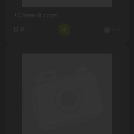
+Соевый соус
0 ₽
0.0 г.