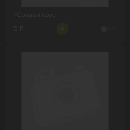
+Соевый соус
0 ₽
0.0 г.