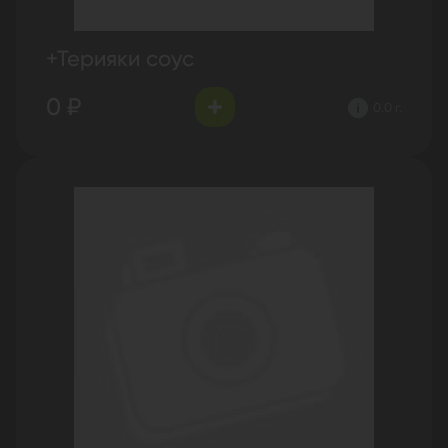
+Терияки соус
0 ₽
0.0 г.