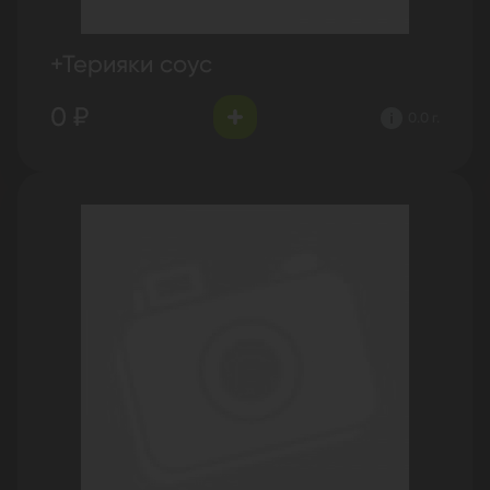
+Терияки соус
0 ₽
0.0 г.