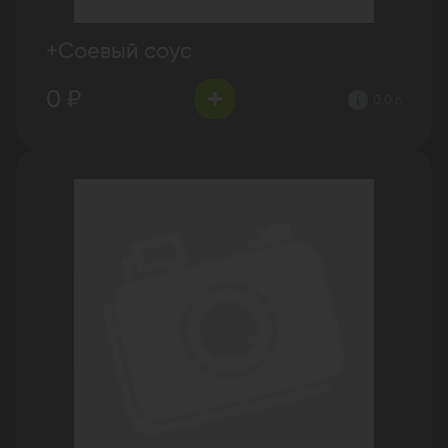
+Соевый соус
0 ₽
0.0 г.