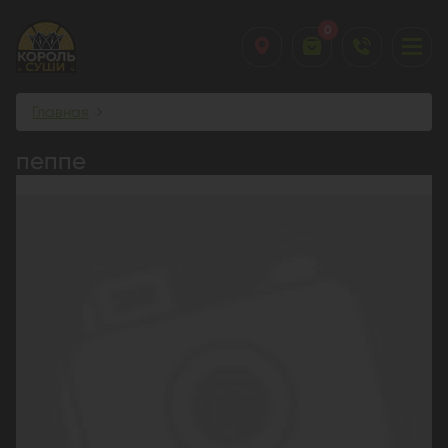
0
Главная
пеппе
пеппе