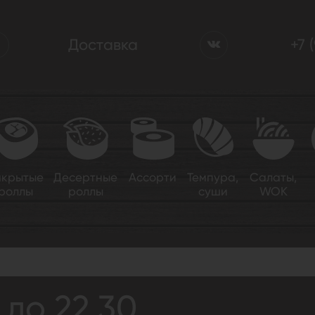
Доставка
+7 
акрытые
Десертные
Ассорти
Темпура,
Салаты,
роллы
роллы
суши
WOK
 до 22.30