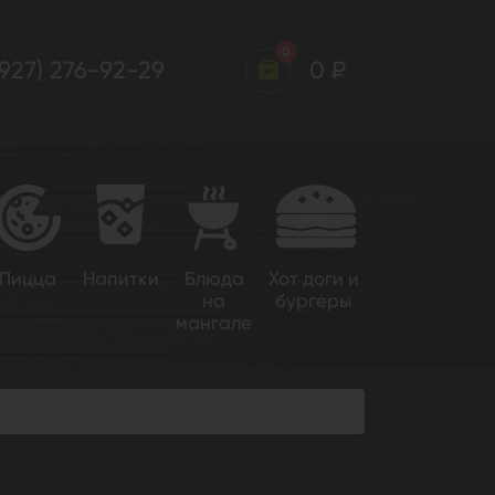
0
(927) 276-92-29
0 ₽
Пицца
Напитки
Блюда
Хот доги и
на
бургеры
мангале