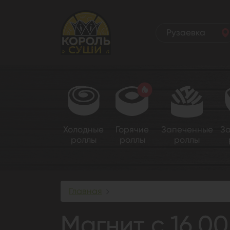
Рузаевка
Холодные
Горячие
Запеченные
З
роллы
роллы
роллы
Главная
Магнит с 16.00 до 22.30
Магнит с 16.00