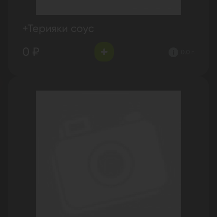
+Терияки соус
0 ₽
0.0 г.