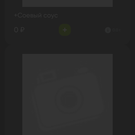
+Соевый соус
0 ₽
0.0 г.