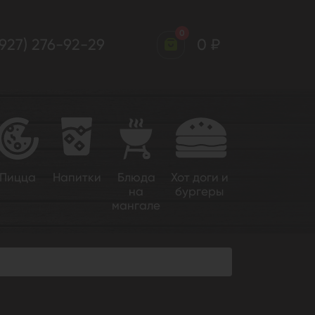
0
(927) 276-92-29
0 ₽
Пицца
Напитки
Блюда
Хот доги и
на
бургеры
мангале