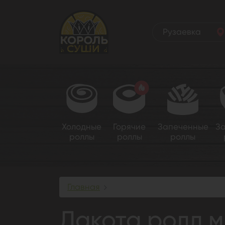
Рузаевка
Холодные
Горячие
Запеченные
З
роллы
роллы
роллы
Главная
Дакота ролл мини
Дакота ролл 