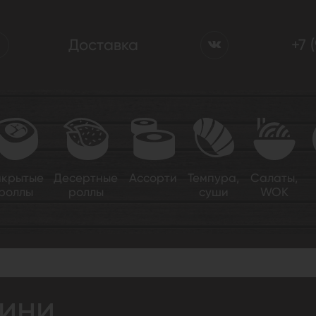
Доставка
+7 
акрытые
Десертные
Ассорти
Темпура,
Салаты,
роллы
роллы
суши
WOK
мини