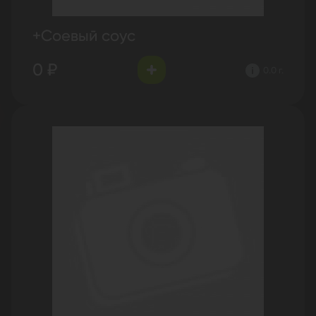
+Соевый соус
0 ₽
0.0 г.