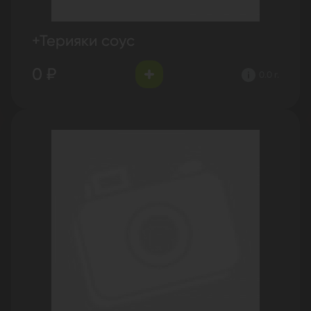
+Терияки соус
0 ₽
0.0 г.