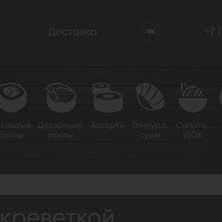
Доставка
+7 
акрытые
Десертные
Ассорти
Темпура,
Салаты,
роллы
роллы
суши
WOK
 креветкой