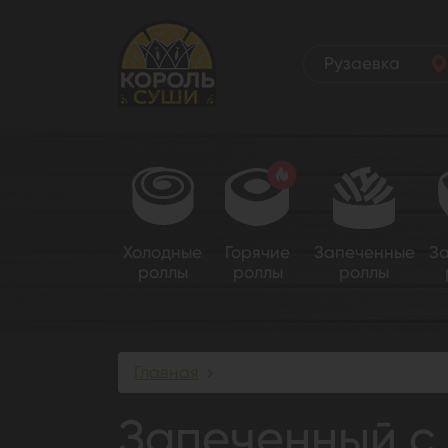
Рузаевка
Холодные
Горячие
Запеченные
З
роллы
роллы
роллы
Главная
Запеченный с креветкой
Запеченный с