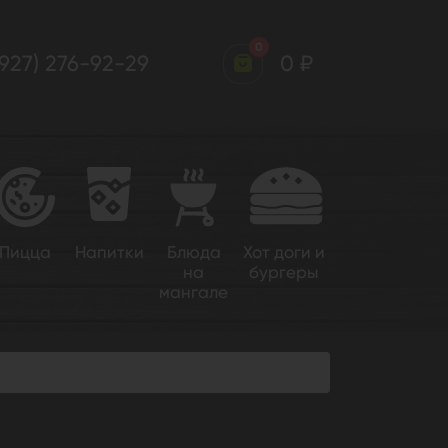
0
(927) 276-92-29
0 ₽
Пицца
Напитки
Блюда
Хот доги и
на
бургеры
мангале