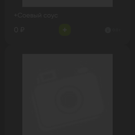
+Соевый соус
0 ₽
0.0 г.