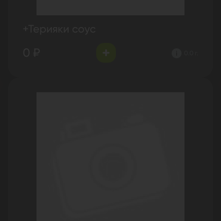
+Терияки соус
0 ₽
0.0 г.