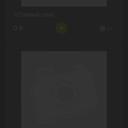
+Соевый соус
0 ₽
0.0 г.