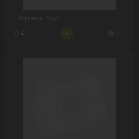
+Терияки соус
0 ₽
0.0 г.