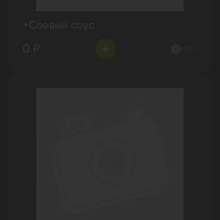
+Соевый соус
0 ₽
0.0 г.