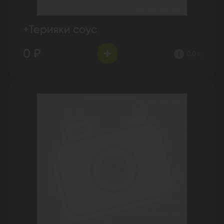
+Терияки соус
0 ₽
0.0 г.